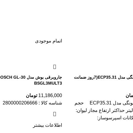
اتمام موجودی
اسپرسو ساز دلونگی مدل ECP35.31(7روز ضمانت
جاروبرقی بوش مدل SCH GL-30
BSGL3MULT3
مان
11,186,000
تومان
اسپرسو ساز دلونگی مدل ECP35.31 حجم
شناسه کالا : 2800000206666
خزن آب: ۱.۱ لیتر حداکثر ارتفاع مجاز لیوان:
اطلاعات بیشتر