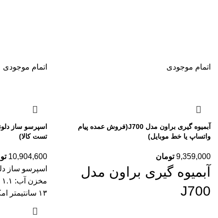
اتمام موجودی
اتمام موجودی
آبمیوه گیری براون مدل J700(فروش عمده پیام
واتساپ یا خط موبایل)
تست کالا)
9,359,000
تومان
10,904,600
تو
آبمیوه گیری براون مدل
م
J700
۱۳ سانتیمتر امکانات اسپرسوساز: