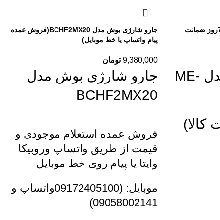
سرخ کن مباشی مدل ME-AF 652(7روز ضمانت
جارو شارژی بوش مدل BCHF2MX20(فروش عمده
پیام واتساپ یا خط موبایل)
9,380,000
تومان
سرخ کن مباشی مدل ME-
جارو شارژی بوش مدل
BCHF2MX20
فروش عمده استعلام موجودی و
قیمت از طریق واتساپ وروبیکا
وایتا یا پیام روی خط موبایل
موبایل: (09172405100واتساپ و
09058002141)