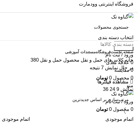
فروشگاه اینترنتی وودمارت
انتخاب دسته بندی
دسته بندی کالاها
جستجو
صفحه نخست
فروشگاه
مستندات آموزشی
ورود / ثبت نام
خانه
کلاس‌های حمل و نقل محصول
حمل و نقل 380
0
علاقه مندی
در حال نمایش 7 نتیجه
0
مقایسه
0
محصول
0
تومان
مشاهده فیلترها
منو
نمایش
9
24
36
ورود / ثبت نام
0
محصول
0
تومان
اتمام موجودی
اتمام موجودی