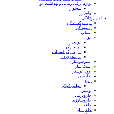
لوازم برقی زیبایی و بهداشت مو
سشوار
ماساژر
لوازم خانگی
آب مرکبات گیر
آبمیوه گیر
آسیاب
اتو
اتو بخار
اتو بخارگر
اتو بخارگر ایستاده
اتو مخزن دار
اسپرسوساز
اسنک ساز
اوون توستر
بخارشور
پلوپز
مولتی کوکر
توستر
جاروبرقی
جاروشارژی
چاقو
چای ساز