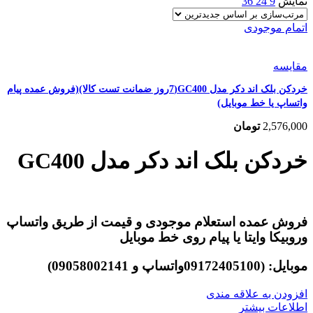
نمایش
9
24
36
اتمام موجودی
مقایسه
خردکن بلک اند دکر مدل GC400(7روز ضمانت تست کالا)(فروش عمده پیام
واتساپ یا خط موبایل)
2,576,000
تومان
خردکن بلک اند دکر مدل GC400
فروش عمده استعلام موجودی و قیمت از طریق واتساپ
وروبیکا وایتا یا پیام روی خط موبایل
موبایل: (09172405100واتساپ و 09058002141)
افزودن به علاقه مندی
اطلاعات بیشتر