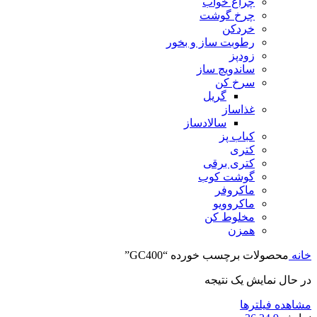
چراغ خواب
چرخ گوشت
خردکن
رطوبت ساز و بخور
زودپز
ساندویچ ساز
سرخ کن
گریل
غذاساز
سالادساز
کباب پز
کتری
کتری برقی
گوشت کوب
ماکروفر
ماکروویو
مخلوط کن
همزن
خانه
محصولات برچسب خورده “GC400”
در حال نمایش یک نتیجه
مشاهده فیلترها