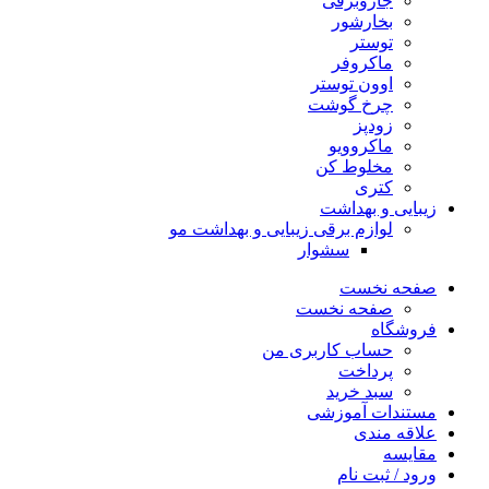
جاروبرقی
بخارشور
توستر
ماکروفر
اوون توستر
چرخ گوشت
زودپز
ماکروویو
مخلوط کن
کتری
زیبایی و بهداشت
لوازم برقی زیبایی و بهداشت مو
سشوار
صفحه نخست
صفحه نخست
فروشگاه
حساب کاربری من
پرداخت
سبد خرید
مستندات آموزشی
علاقه مندی
مقایسه
ورود / ثبت نام