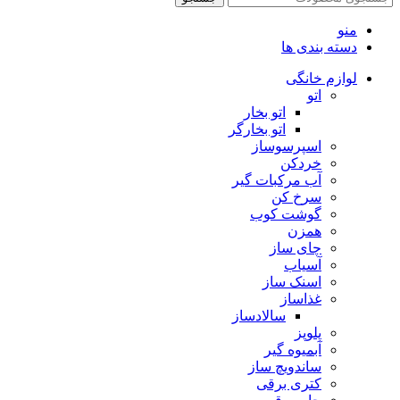
منو
دسته بندی ها
لوازم خانگی
اتو
اتو بخار
اتو بخارگر
اسپرسوساز
خردکن
آب مرکبات گیر
سرخ کن
گوشت کوب
همزن
چای ساز
آسیاب
اسنک ساز
غذاساز
سالادساز
پلوپز
آبمیوه گیر
ساندویچ ساز
کتری برقی