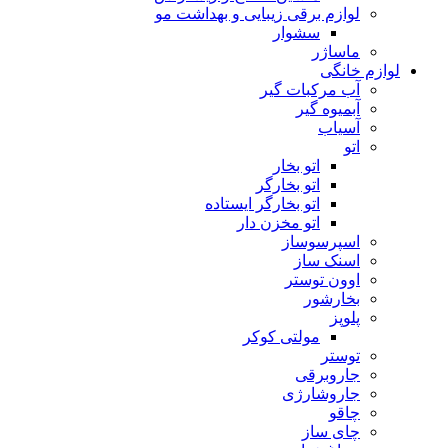
لوازم برقی زیبایی و بهداشت مو
سشوار
ماساژر
لوازم خانگی
آب مرکبات گیر
آبمیوه گیر
آسیاب
اتو
اتو بخار
اتو بخارگر
اتو بخارگر ایستاده
اتو مخزن دار
اسپرسوساز
اسنک ساز
اوون توستر
بخارشور
پلوپز
مولتی کوکر
توستر
جاروبرقی
جاروشارژی
چاقو
چای ساز