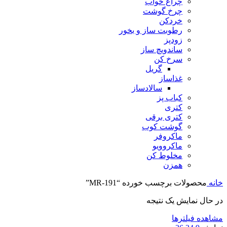
چراغ خواب
چرخ گوشت
خردکن
رطوبت ساز و بخور
زودپز
ساندویچ ساز
سرخ کن
گریل
غذاساز
سالادساز
کباب پز
کتری
کتری برقی
گوشت کوب
ماکروفر
ماکروویو
مخلوط کن
همزن
خانه
محصولات برچسب خورده “MR-191”
در حال نمایش یک نتیجه
مشاهده فیلترها