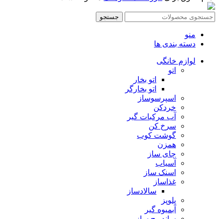
جستجو
منو
دسته بندی ها
لوازم خانگی
اتو
اتو بخار
اتو بخارگر
اسپرسوساز
خردکن
آب مرکبات گیر
سرخ کن
گوشت کوب
همزن
چای ساز
آسیاب
اسنک ساز
غذاساز
سالادساز
پلوپز
آبمیوه گیر
ساندویچ ساز