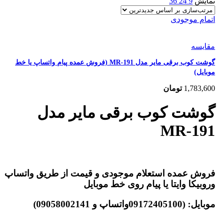
نمایش
9
24
36
اتمام موجودی
مقایسه
گوشت کوب برقی مایر مدل MR-191 (فروش عمده پیام واتساپ یا خط
موبایل)
1,783,600
تومان
گوشت کوب برقی مایر مدل
MR-191
فروش عمده استعلام موجودی و قیمت از طریق واتساپ
وروبیکا وایتا یا پیام روی خط موبایل
موبایل: (09172405100واتساپ و 09058002141)