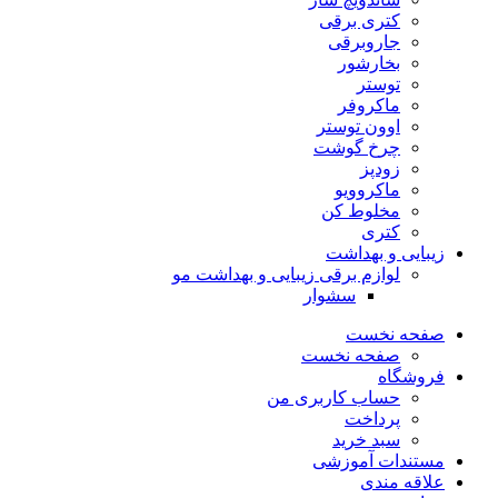
کتری برقی
جاروبرقی
بخارشور
توستر
ماکروفر
اوون توستر
چرخ گوشت
زودپز
ماکروویو
مخلوط کن
کتری
زیبایی و بهداشت
لوازم برقی زیبایی و بهداشت مو
سشوار
صفحه نخست
صفحه نخست
فروشگاه
حساب کاربری من
پرداخت
سبد خرید
مستندات آموزشی
علاقه مندی