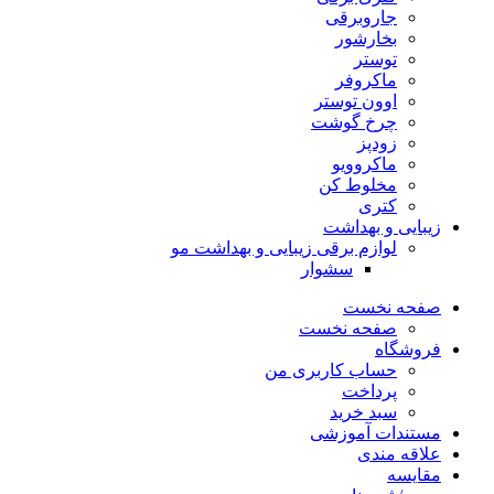
جاروبرقی
بخارشور
توستر
ماکروفر
اوون توستر
چرخ گوشت
زودپز
ماکروویو
مخلوط کن
کتری
زیبایی و بهداشت
لوازم برقی زیبایی و بهداشت مو
سشوار
صفحه نخست
صفحه نخست
فروشگاه
حساب کاربری من
پرداخت
سبد خرید
مستندات آموزشی
علاقه مندی
مقایسه