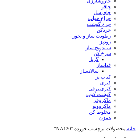
جاروشارژی
چاقو
چای ساز
چراغ خواب
چرخ گوشت
خردکن
رطوبت ساز و بخور
زودپز
ساندویچ ساز
سرخ کن
گریل
غذاساز
سالادساز
کباب پز
کتری
کتری برقی
گوشت کوب
ماکروفر
ماکروویو
مخلوط کن
همزن
خانه
محصولات برچسب خورده “NA120”