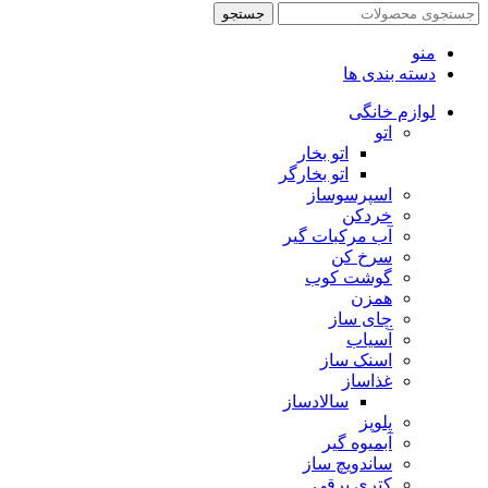
جستجو
منو
دسته بندی ها
لوازم خانگی
اتو
اتو بخار
اتو بخارگر
اسپرسوساز
خردکن
آب مرکبات گیر
سرخ کن
گوشت کوب
همزن
چای ساز
آسیاب
اسنک ساز
غذاساز
سالادساز
پلوپز
آبمیوه گیر
ساندویچ ساز
کتری برقی