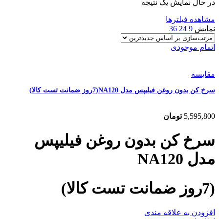
در حال نمایش یک نتیجه
مشاهده فیلترها
نمایش
9
24
36
اتمام موجودی
مقایسه
سرخ کن بدون روغن فیلیپس مدل NA120(7روز ضمانت تست کالا)
5,595,800
تومان
سرخ کن بدون روغن فیلیپس
مدل NA120
(7روز ضمانت تست کالا)
افزودن به علاقه مندی