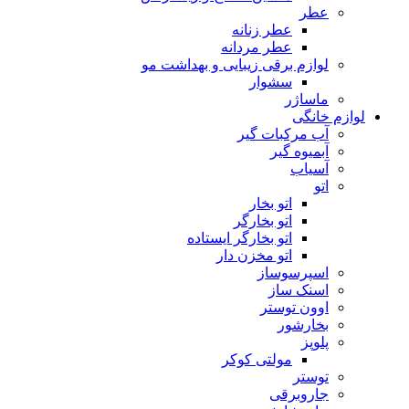
عطر
عطر زنانه
عطر مردانه
لوازم برقی زیبایی و بهداشت مو
سشوار
ماساژر
لوازم خانگی
آب مرکبات گیر
آبمیوه گیر
آسیاب
اتو
اتو بخار
اتو بخارگر
اتو بخارگر ایستاده
اتو مخزن دار
اسپرسوساز
اسنک ساز
اوون توستر
بخارشور
پلوپز
مولتی کوکر
توستر
جاروبرقی