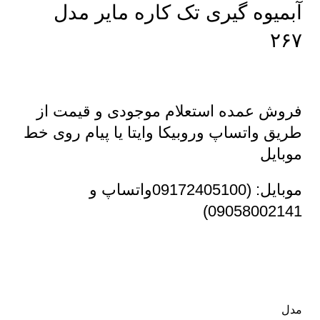
آبمیوه گیری تک کاره مایر مدل
۲۶۷
فروش عمده استعلام موجودی و قیمت از
طریق واتساپ وروبیکا وایتا یا پیام روی خط
موبایل
موبایل: (09172405100واتساپ و
09058002141)
مدل