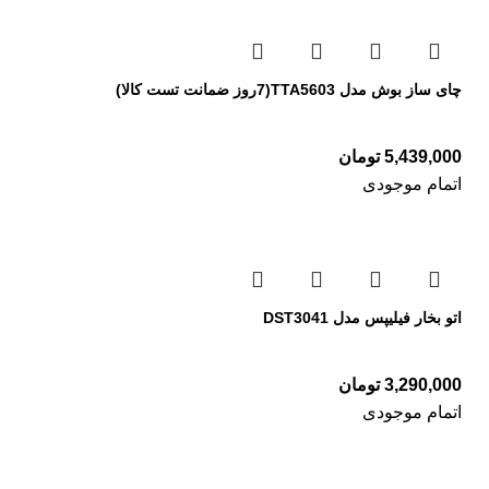
چای ساز بوش مدل TTA5603(7روز ضمانت تست کالا)
5,439,000
تومان
اتمام موجودی
اتو بخار فیلیپس مدل DST3041
3,290,000
تومان
اتمام موجودی