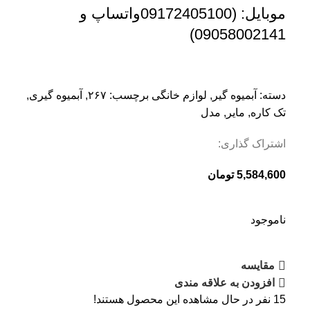
موبایل: (09172405100واتساپ و
09058002141)
دسته:
آبمیوه گیر
,
لوازم خانگی
برچسب:
۲۶۷
,
آبمیوه گیری
,
تک کاره
,
مایر
,
مدل
اشتراک گذاری:
5,584,600
تومان
ناموجود
مقایسه
افزودن به علاقه مندی
15
نفر در حال مشاهده این محصول هستند!