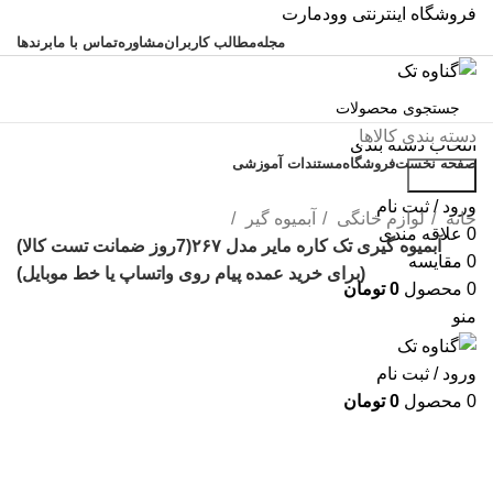
فروشگاه اینترنتی وودمارت
مجله
مطالب کاربران
مشاوره
تماس با ما
برندها
دسته بندی کالاها
انتخاب دسته بندی
صفحه نخست
فروشگاه
مستندات آموزشی
جستجو
تخفیف های روز
ورود / ثبت نام
خانه
لوازم خانگی
آبمیوه گیر
0
علاقه مندی
آبمیوه گیری تک کاره مایر مدل ۲۶۷(7روز ضمانت تست کالا)
0
مقایسه
(برای خرید عمده پیام روی واتساپ یا خط موبایل)
0
محصول
0
تومان
اتمام موجودی
منو
ورود / ثبت نام
بزرگنمایی تصویر
0
محصول
0
تومان