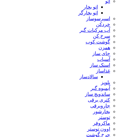
اتو
اتو بخار
اتو بخارگر
اسپرسوساز
خردکن
آب مرکبات گیر
سرخ کن
گوشت کوب
همزن
چای ساز
آسیاب
اسنک ساز
غذاساز
سالادساز
پلوپز
آبمیوه گیر
ساندویچ ساز
کتری برقی
جاروبرقی
بخارشور
توستر
ماکروفر
اوون توستر
چرخ گوشت