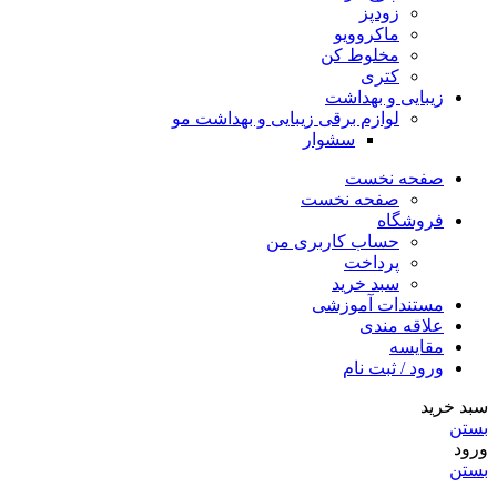
زودپز
ماکروویو
مخلوط کن
کتری
زیبایی و بهداشت
لوازم برقی زیبایی و بهداشت مو
سشوار
صفحه نخست
صفحه نخست
فروشگاه
حساب کاربری من
پرداخت
سبد خرید
مستندات آموزشی
علاقه مندی
مقایسه
ورود / ثبت نام
سبد خرید
بستن
ورود
بستن