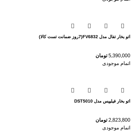
اتو بخار تفال مدل FV6832(7روز ضمانت تست کالا)
5,390,000
تومان
اتمام موجودی
اتو بخار فیلیپس مدل DST5010
2,823,800
تومان
اتمام موجودی