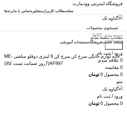
فروشگاه اینترنتی وودمارت
مجله
مطالب کاربران
مشاوره
تماس با ما
برندها
دسته بندی کالاها
انتخاب دسته بندی
صفحه نخست
فروشگاه
مستندات آموزشی
جستجو
تخفیف های روز
ورود / ثبت نام
خانه
لوازم خانگی
سرخ کن
سرخ کن 9 لیتری دوقلو مباشی ME-
0
علاقه مندی
AF997(7روز ضمانت تست کالا)
0
مقایسه
اتمام موجودی
0
محصول
0
تومان
منو
ورود / ثبت نام
0
محصول
0
تومان